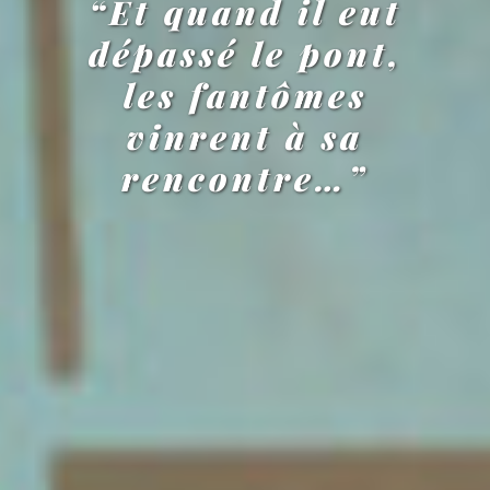
“Et quand il eut
dépassé le pont,
les fantômes
vinrent à sa
rencontre…”