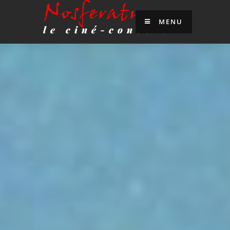
Nosferatu
MENU
le ciné-concert